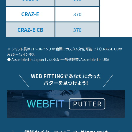
CRAZ-E
370
CRAZ-E CB
370
※ シャフト長は31～36インチの範囲でカスタム対応可能です《CRAZ-E CBの
み36～45インチ》。
● Assembled in Japan ［カスタム・一部修理等：Assembled in USA
WEB FITTINGであなたに合った
パターを見つけよう！