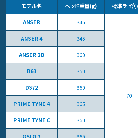
モデル名
ヘッド重量(g)
標準ライ角(
ANSER
345
ANSER 4
345
ANSER 2D
360
B63
350
DS72
360
70
PRIME TYNE 4
365
PRIME TYNE C
360
OSLO 3
365